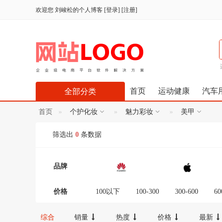
欢迎您
刘峻松的个人博客
[
登录
] [
注册
]
首页
运动健康
汽车
全部分类
首页
个护化妆
魅力彩妆
美甲
筛选出
0
条数据
品牌
价格
100以下
100-300
300-600
60
12000-16000
16000-20000
2000
综合
销量
热度
价格
最新