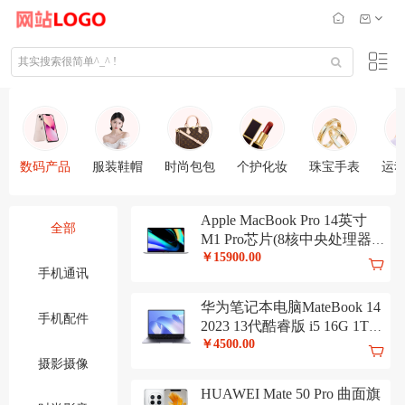
数码产品
服装鞋帽
时尚包包
个护化妆
珠宝手表
运
Apple MacBook Pro 14英寸
全部
M1 Pro芯片(8核中央处理器
14核图形处理器) 16G 512G
￥15900.00
手机通讯
深空灰 笔记本 MKGP3CH/A
华为笔记本电脑MateBook 14
手机配件
2023 13代酷睿版 i5 16G 1T
14英寸轻薄办公本/2K触控全
￥4500.00
面屏/手机互联 深空灰
摄影摄像
HUAWEI Mate 50 Pro 曲面旗