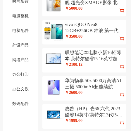
时尚影音
舰 超光变XMAGE影像 北斗
卫星消息 256GB 冰霜银 华为
￥5000.00
鸿蒙手机
电脑整机
vivo iQOO Neo8
12GB+256GB 冲浪 第一代骁
电脑配件
龙8+ 自研芯片V1+ 120W超
￥3500.00
快闪充 144Hz高刷 5G游戏电
外设产品
竞性能手机
联想笔记本电脑小新16轻薄
本 英特尔酷睿i5 16英寸超薄
网络产品
本(13代标压i5-13500H 16G
￥2100.12
512G)灰 商务办公学生
办公打印
华为畅享 50z 5000万高清AI
三摄 5000mAh超能续航
办公文仪
128GB 宝石蓝 大内存鸿蒙智
￥2600.00
能手机
数码配件
惠普（HP）战66 六代 2023
酷睿14英寸(英特尔13代i5-
1340P 16G 1T 长续航 高色域
￥1999.00
低功耗 AI新体验)高性能轻薄